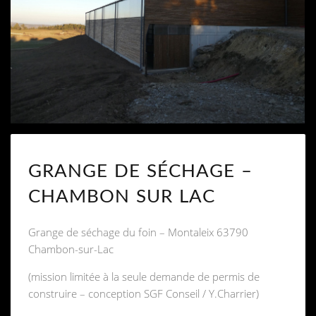
GRANGE DE SÉCHAGE –
CHAMBON SUR LAC
Grange de séchage du foin – Montaleix 63790
Chambon-sur-Lac
(mission limitée à la seule demande de permis de
construire – conception SGF Conseil / Y.Charrier)